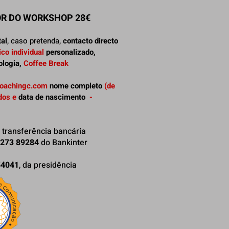
OR DO WORKSHOP 28€
tal
, caso pretenda,
contacto directo
o individual
personalizado,
ologia,
Coffee Break
oachingc.com
nome completo
(de
dos e
data de nascimento
-
 transferência bancária
4273 89284
do Bankinter
54041
, da presidência