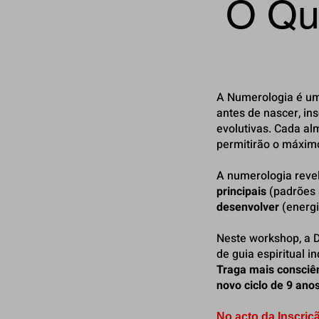
O Qu
A Numerologia é um
antes de nascer, in
evolutivas. Cada al
permitirão o máximo
A numerologia revel
principais
(padrões 
desenvolver
(energi
Neste workshop, a D
de guia espiritual i
Traga mais consciê
novo ciclo de 9 anos
No acto da Inscri