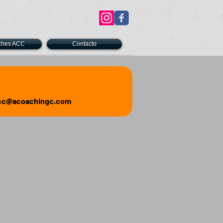
ches ACC
Contacto
cc@acoachingc.com