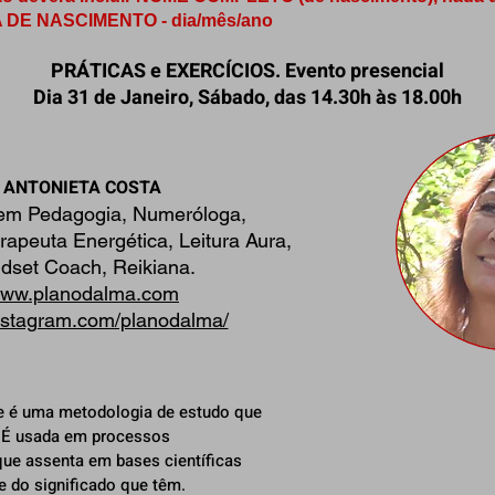
TA DE NASCIMENTO - dia/mês/ano
PRÁTICAS e EXERCÍCIOS. Evento presencial
Dia 31 de Janeiro, Sábado, das 14.30h às 18.00h
ANTONIETA COSTA
em Pedagogia, Numeróloga,
rapeuta Energética, Leitura Aura,
dset Coach, Reikiana.
ww.planodalma.com
stagram.com/planodalma/
e é uma metodologia de estudo que
. É usada em processos
que assenta em bases científicas
 do significado que têm.