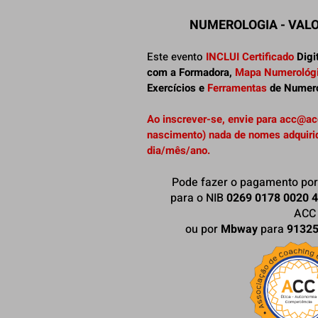
NUMEROLOGIA - VAL
Este evento
INCLUI
Certificado
Digi
com a Formadora,
Mapa Numerológic
Exercícios e
Ferramentas
de Numer
Ao inscrever-se, envie para
acc@ac
nascimento) nada de nomes adquiri
dia/mês/ano.
Pode fazer o pagamento por
para o NIB
0269 0178 0020 
ACC
ou por
Mbway
para
9132