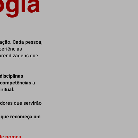
gia
ação. Cada pessoa,
periências
aprendizagens que
disciplinas
competências
a
ritual.
edores que servirão
em que recomeça um
 de nomes