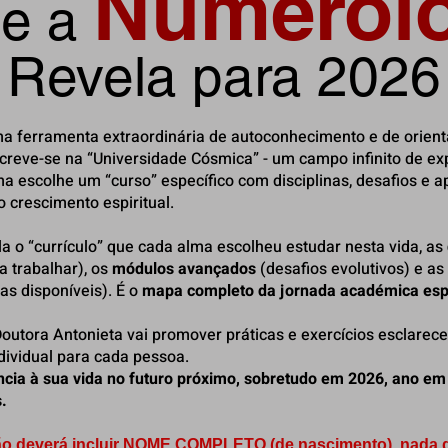
Numerolo
e a
Revela para 2026
a ferramenta extraordinária de autoconhecimento e de orient
screve-se na “Universidade Cósmica” - um campo infinito de ex
ma escolhe um “curso” específico com disciplinas, desafios e 
 crescimento espiritual.
a o “currículo” que cada alma escolheu estudar nesta vida, as
a trabalhar), os
módulos avançados
(desafios evolutivos) e as
as disponíveis). É o
mapa completo da jornada académica espi
outora Antonieta vai promover práticas e exercícios esclarec
ndividual para cada pessoa.
ncia à sua vida no futuro próximo, sobretudo em 2026, ano 
.
ção deverá incluir NOME COMPLETO (de nascimento), nada