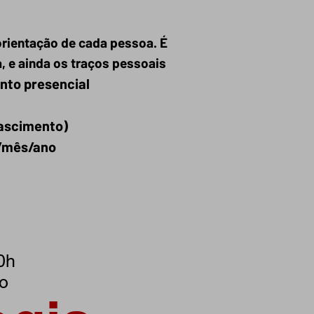
rientação de cada pessoa. É
, e ainda os traços pessoais
ento presencial
ascimento)
a/mês/ano
0h
ro