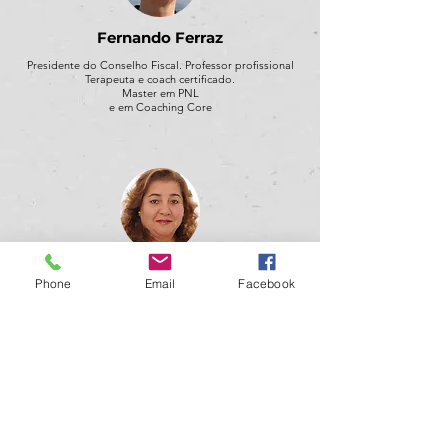
Fernando Ferraz
Presidente do Conselho Fiscal. Professor profissional
Terapeuta e coach certificado.
Master em PNL
e em Coaching Core
Eulália Pires
Phone
Email
Facebook
Professora, Master em PNL, Coach certificada.
Pós-graduação em Organização e Administração
Escolar. Formadora em Administração Escolar
Socorrista do INEM