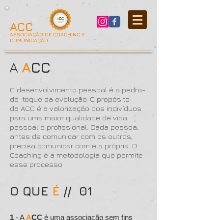
ACC
ASSOCIAÇÃO DE COACHING E
COMUNICAÇÃO
A
A
CC
O desenvolvimento pessoal é a pedra-
de-toque da evolução. O propósito
da ACC é a valorização dos indivíduos
para uma maior qualidade de vida
pessoal e profissional. Cada pessoa,
antes de comunicar com os outros,
precisa comunicar com ela própria. O
Coaching é a metodologia que permite
esse processo
O QUE
É
// 01
1
- A
A
CC
é uma associação sem fins