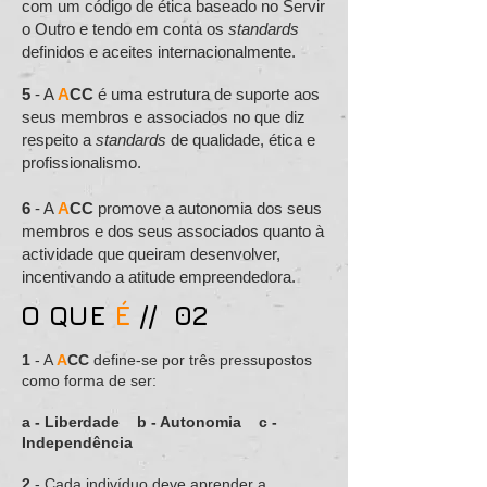
com um código de ética baseado no Servir
o Outro e tendo em conta os
standards
definidos e aceites internacionalmente.
5
- A
A
CC
é uma estrutura de suporte aos
seus membros e associados no que diz
respeito a
standards
de qualidade, ética e
profissionalismo.
6
- A
A
CC
promove a autonomia dos seus
membros e dos seus associados quanto à
actividade que queiram desenvolver,
incentivando a atitude empreendedora.
O QUE
É
// 02
1
- A
A
CC
define-se por três pressupostos
como forma de ser:
a - Liberdade
b - Autonomia
c -
Independência
2
- Cada indivíduo deve aprender a