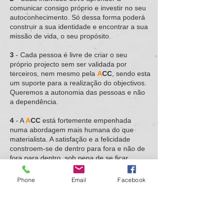
comunicar consigo próprio e investir no seu
autoconhecimento. Só dessa forma poderá
construir a sua identidade e encontrar a sua
missão de vida, o seu propósito.
3
- Cada pessoa é livre de criar o seu
próprio projecto sem ser validada por
terceiros, nem mesmo pela
A
CC
, sendo esta
um suporte para a realização do objectivos.
Queremos a autonomia das pessoas e não
a dependência.
4
- A
A
CC
está fortemente empenhada
numa abordagem mais humana do que
materialista. A satisfação e a felicidade
constroem-se de dentro para fora e não de
fora para dentro, sob pena de se ficar
prisioneiro do mundo externo.
Phone
Email
Facebook
5
- A
A
CC
e os seus membros têm no
Coaching o método pilar da evolução,
completado com ferramentas da
Neurolinguística, da Hipnoterapia,